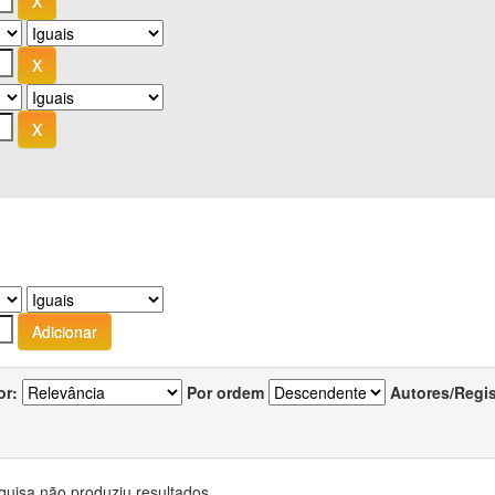
or:
Por ordem
Autores/Regi
quisa não produziu resultados.