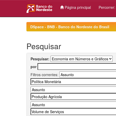
Página principal
Percorrer
Skip
navigation
DSpace - BNB - Banco do Nordeste do Brasil
Pesquisar
Pesquisar:
por
Filtros correntes: