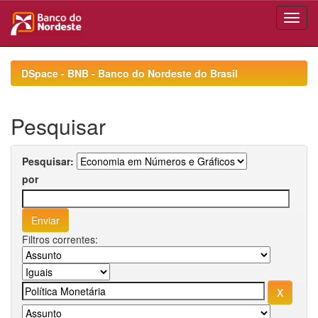
Skip
navigation
DSpace - BNB - Banco do Nordeste do Brasil
Pesquisar
Pesquisar:
por
Filtros correntes: