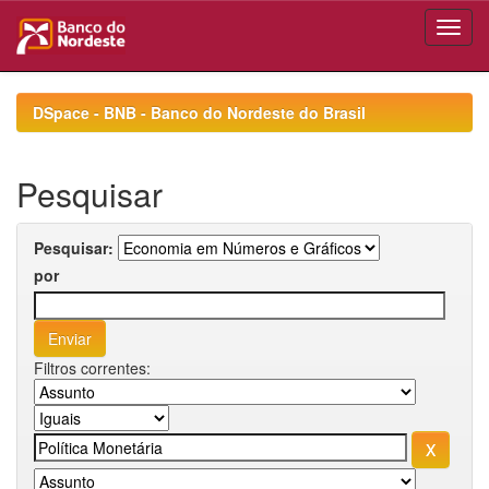
Skip
navigation
DSpace - BNB - Banco do Nordeste do Brasil
Pesquisar
Pesquisar:
por
Filtros correntes: