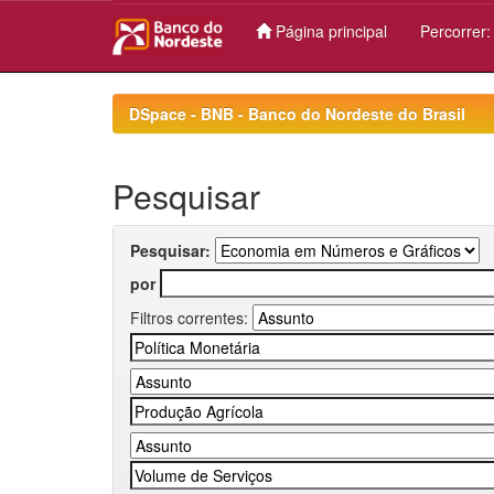
Página principal
Percorrer
Skip
navigation
DSpace - BNB - Banco do Nordeste do Brasil
Pesquisar
Pesquisar:
por
Filtros correntes: