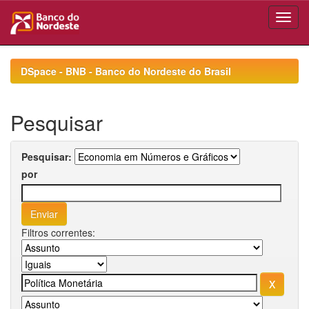
Skip
navigation
DSpace - BNB - Banco do Nordeste do Brasil
Pesquisar
Pesquisar:
por
Filtros correntes: