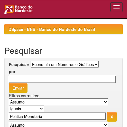
Skip
navigation
DSpace - BNB - Banco do Nordeste do Brasil
Pesquisar
Pesquisar:
por
Filtros correntes: