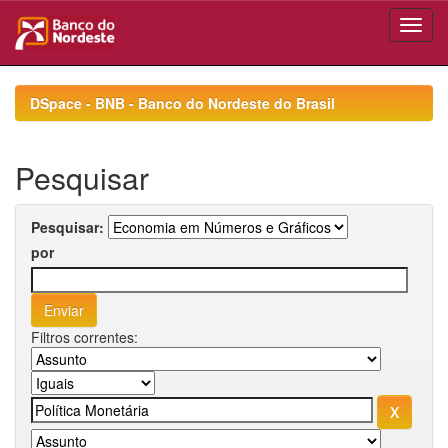
Skip
navigation
DSpace - BNB - Banco do Nordeste do Brasil
Pesquisar
Pesquisar:
por
Filtros correntes: