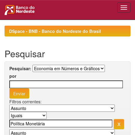
Skip
navigation
DSpace - BNB - Banco do Nordeste do Brasil
Pesquisar
Pesquisar:
por
Filtros correntes: