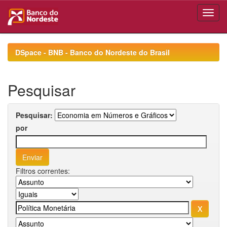
Skip
navigation
DSpace - BNB - Banco do Nordeste do Brasil
Pesquisar
Pesquisar:
por
Filtros correntes: