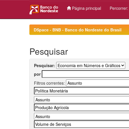
Página principal
Percorrer
Skip
navigation
DSpace - BNB - Banco do Nordeste do Brasil
Pesquisar
Pesquisar:
por
Filtros correntes: