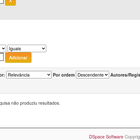
or:
Por ordem
Autores/Regi
quisa não produziu resultados.
DSpace Software
Copyrig