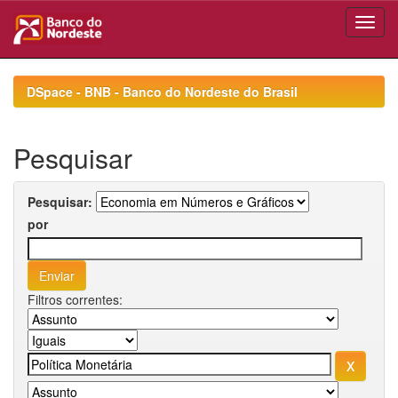
Skip
navigation
DSpace - BNB - Banco do Nordeste do Brasil
Pesquisar
Pesquisar:
por
Filtros correntes: