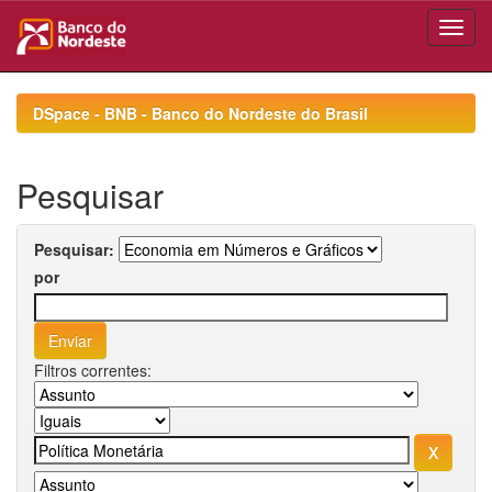
Skip
navigation
DSpace - BNB - Banco do Nordeste do Brasil
Pesquisar
Pesquisar:
por
Filtros correntes: