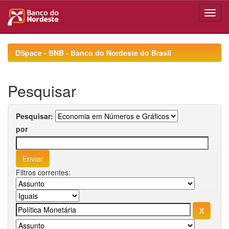
Skip
navigation
DSpace - BNB - Banco do Nordeste do Brasil
Pesquisar
Pesquisar:
por
Filtros correntes: