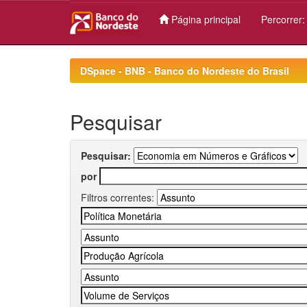
Página principal
Percorrer
Skip
navigation
DSpace - BNB - Banco do Nordeste do Brasil
Pesquisar
Pesquisar:
por
Filtros correntes: