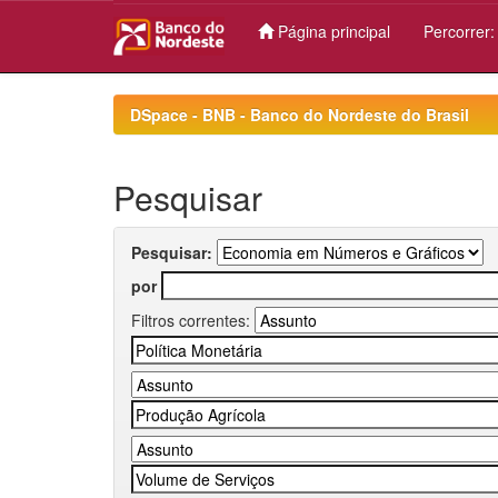
Página principal
Percorrer
Skip
navigation
DSpace - BNB - Banco do Nordeste do Brasil
Pesquisar
Pesquisar:
por
Filtros correntes: