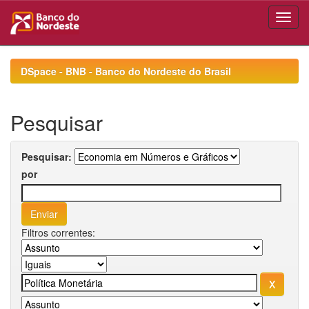
Skip
navigation
DSpace - BNB - Banco do Nordeste do Brasil
Pesquisar
Pesquisar:
por
Filtros correntes: