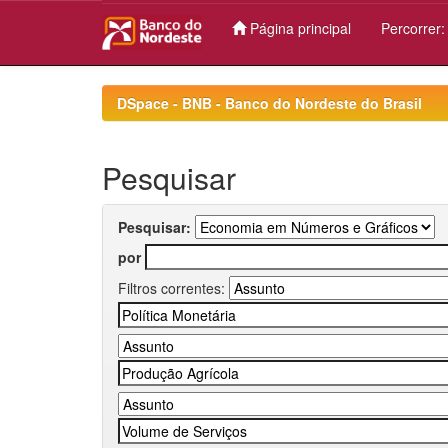
Página principal
Percorrer
Skip
navigation
DSpace - BNB - Banco do Nordeste do Brasil
Pesquisar
Pesquisar:
por
Filtros correntes: