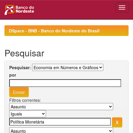
Skip
navigation
DSpace - BNB - Banco do Nordeste do Brasil
Pesquisar
Pesquisar:
por
Filtros correntes: