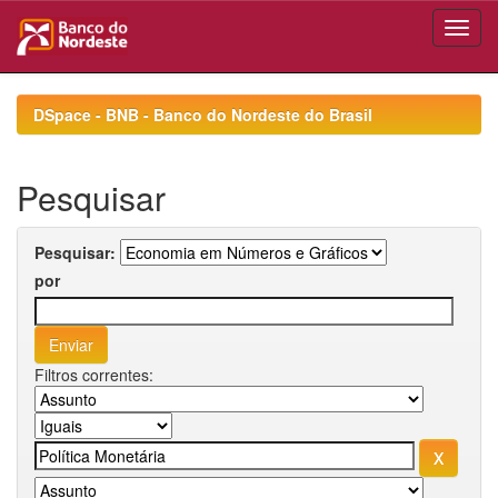
Skip
navigation
DSpace - BNB - Banco do Nordeste do Brasil
Pesquisar
Pesquisar:
por
Filtros correntes: