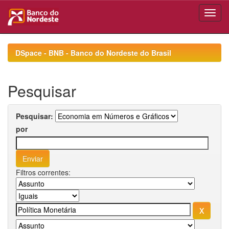
Skip
navigation
DSpace - BNB - Banco do Nordeste do Brasil
Pesquisar
Pesquisar:
por
Filtros correntes: