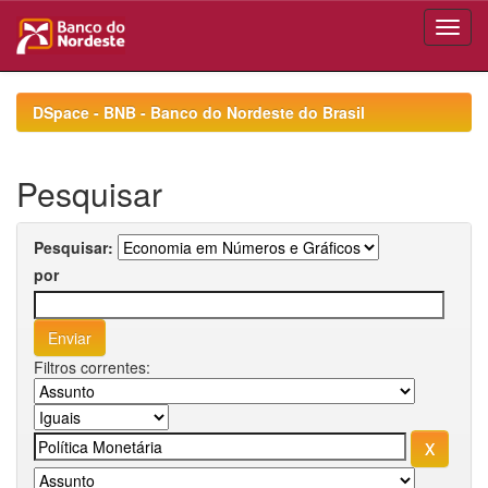
Skip
navigation
DSpace - BNB - Banco do Nordeste do Brasil
Pesquisar
Pesquisar:
por
Filtros correntes: