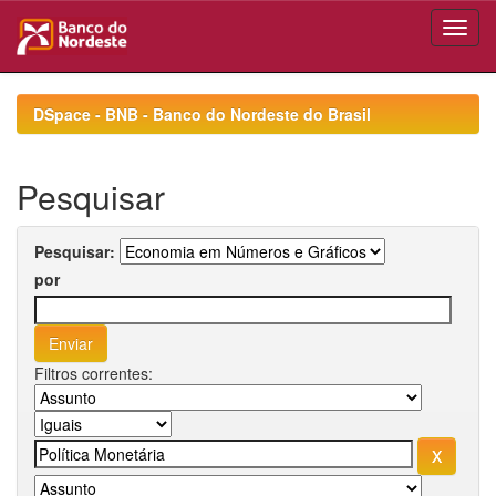
Skip
navigation
DSpace - BNB - Banco do Nordeste do Brasil
Pesquisar
Pesquisar:
por
Filtros correntes: