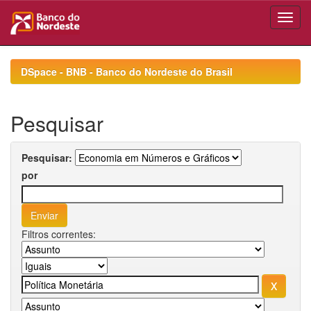
Skip
navigation
DSpace - BNB - Banco do Nordeste do Brasil
Pesquisar
Pesquisar:
por
Filtros correntes: