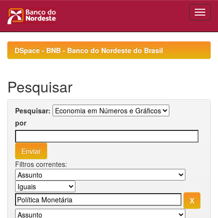
Skip
navigation
DSpace - BNB - Banco do Nordeste do Brasil
Pesquisar
Pesquisar:
por
Filtros correntes: