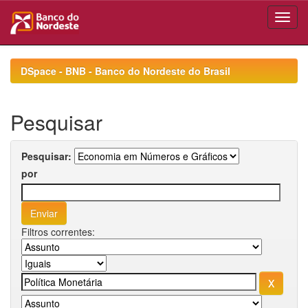
Skip
navigation
DSpace - BNB - Banco do Nordeste do Brasil
Pesquisar
Pesquisar:
por
Filtros correntes: