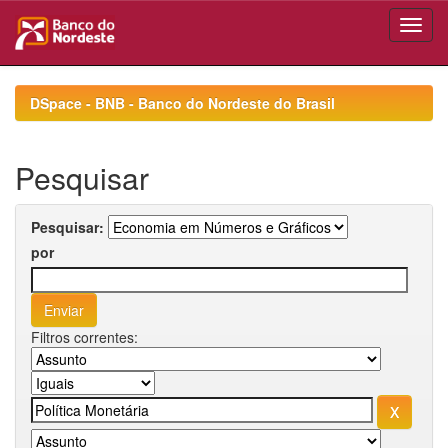
Skip
navigation
DSpace - BNB - Banco do Nordeste do Brasil
Pesquisar
Pesquisar:
por
Filtros correntes: