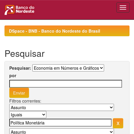
Skip
navigation
DSpace - BNB - Banco do Nordeste do Brasil
Pesquisar
Pesquisar:
por
Filtros correntes: