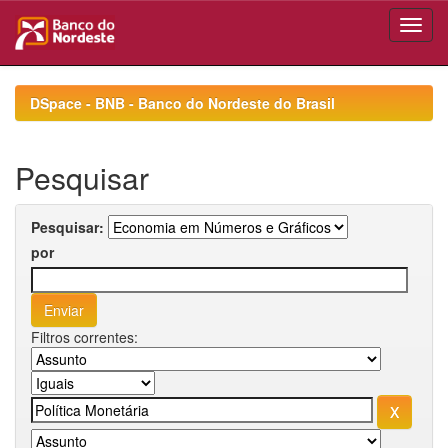
Skip
navigation
DSpace - BNB - Banco do Nordeste do Brasil
Pesquisar
Pesquisar:
por
Filtros correntes: