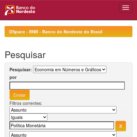
Skip
navigation
DSpace - BNB - Banco do Nordeste do Brasil
Pesquisar
Pesquisar:
por
Filtros correntes: