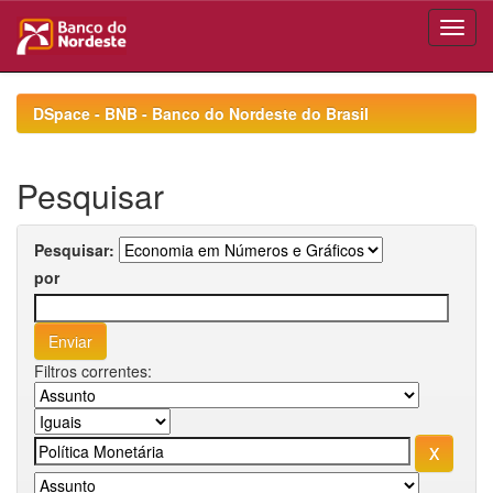
Skip
navigation
DSpace - BNB - Banco do Nordeste do Brasil
Pesquisar
Pesquisar:
por
Filtros correntes: