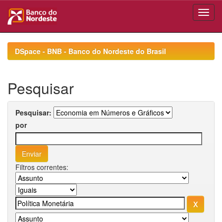
Skip
navigation
DSpace - BNB - Banco do Nordeste do Brasil
Pesquisar
Pesquisar:
por
Filtros correntes: