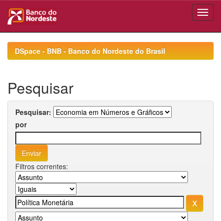
Skip
navigation
DSpace - BNB - Banco do Nordeste do Brasil
Pesquisar
Pesquisar:
por
Filtros correntes: