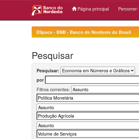
Página principal
Percorrer
Skip
navigation
DSpace - BNB - Banco do Nordeste do Brasil
Pesquisar
Pesquisar:
por
Filtros correntes: