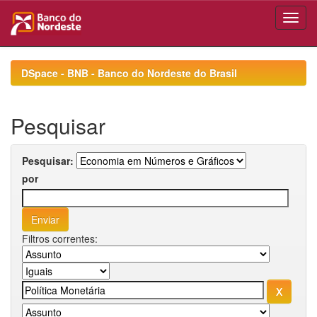
Skip
navigation
DSpace - BNB - Banco do Nordeste do Brasil
Pesquisar
Pesquisar:
por
Filtros correntes: