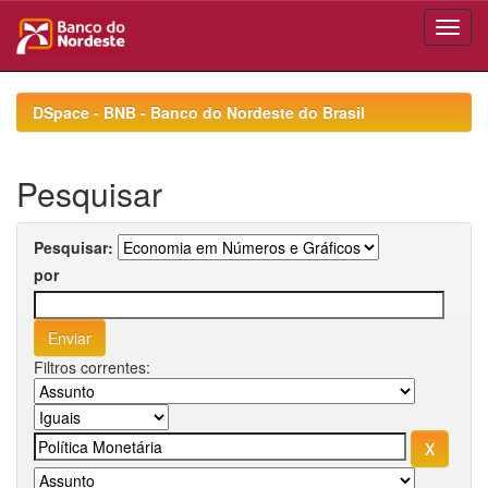
Skip
navigation
DSpace - BNB - Banco do Nordeste do Brasil
Pesquisar
Pesquisar:
por
Filtros correntes: