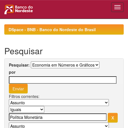
Skip
navigation
DSpace - BNB - Banco do Nordeste do Brasil
Pesquisar
Pesquisar:
por
Filtros correntes: