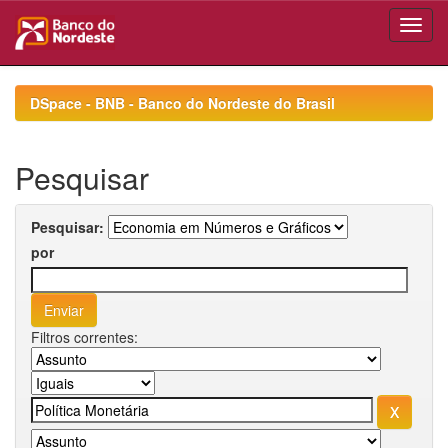
Skip
navigation
DSpace - BNB - Banco do Nordeste do Brasil
Pesquisar
Pesquisar:
por
Filtros correntes: