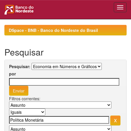
Skip
navigation
DSpace - BNB - Banco do Nordeste do Brasil
Pesquisar
Pesquisar:
por
Filtros correntes: