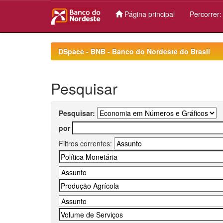
Página principal
Percorrer
Skip
navigation
DSpace - BNB - Banco do Nordeste do Brasil
Pesquisar
Pesquisar:
por
Filtros correntes: