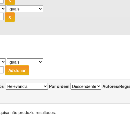
or:
Por ordem
Autores/Regi
quisa não produziu resultados.