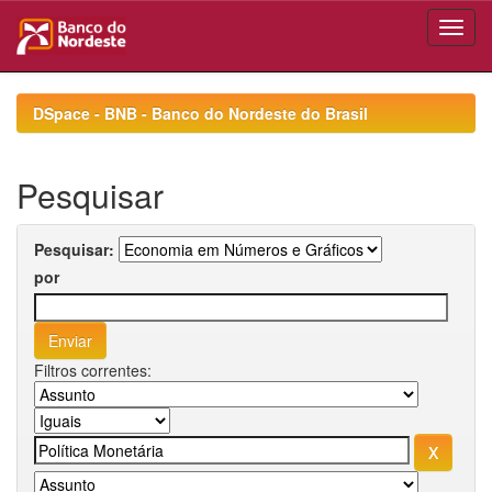
Skip
navigation
DSpace - BNB - Banco do Nordeste do Brasil
Pesquisar
Pesquisar:
por
Filtros correntes: