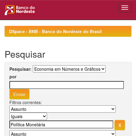
Skip
navigation
DSpace - BNB - Banco do Nordeste do Brasil
Pesquisar
Pesquisar:
por
Filtros correntes: