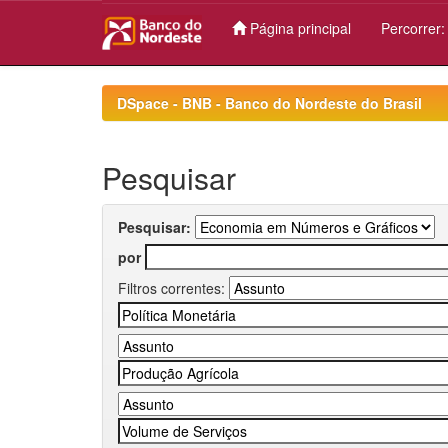
Página principal
Percorrer
Skip
navigation
DSpace - BNB - Banco do Nordeste do Brasil
Pesquisar
Pesquisar:
por
Filtros correntes: