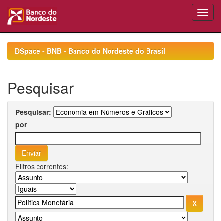
Skip
navigation
DSpace - BNB - Banco do Nordeste do Brasil
Pesquisar
Pesquisar:
por
Filtros correntes: