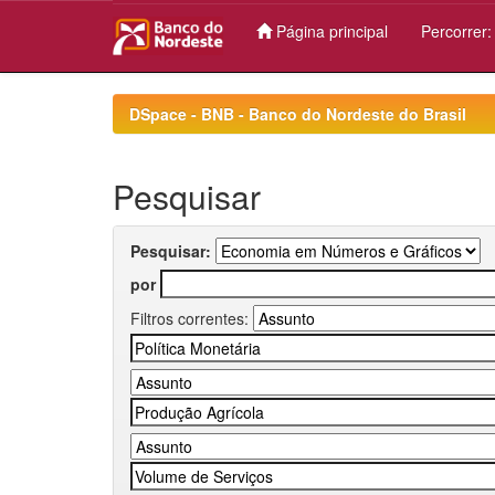
Página principal
Percorrer
Skip
navigation
DSpace - BNB - Banco do Nordeste do Brasil
Pesquisar
Pesquisar:
por
Filtros correntes: