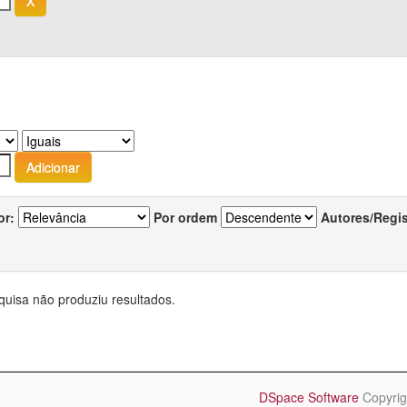
or:
Por ordem
Autores/Regi
quisa não produziu resultados.
DSpace Software
Copyrig