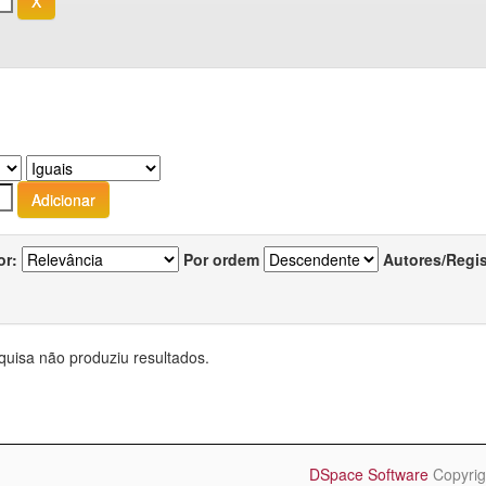
or:
Por ordem
Autores/Regi
quisa não produziu resultados.
DSpace Software
Copyrig