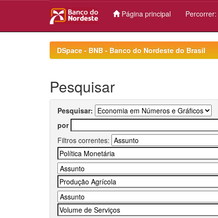
Página principal
Percorrer
Skip
navigation
DSpace - BNB - Banco do Nordeste do Brasil
Pesquisar
Pesquisar:
por
Filtros correntes: