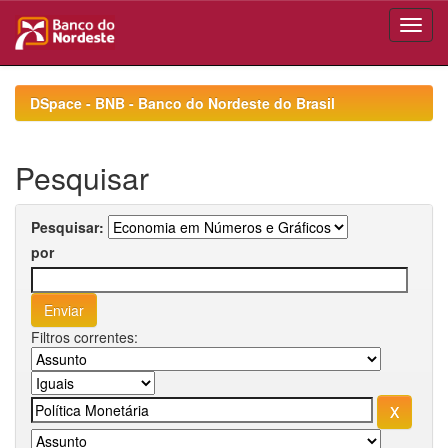
Skip
navigation
DSpace - BNB - Banco do Nordeste do Brasil
Pesquisar
Pesquisar:
por
Filtros correntes: