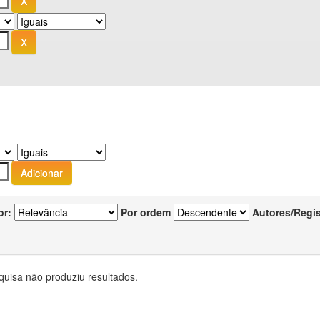
or:
Por ordem
Autores/Regi
quisa não produziu resultados.