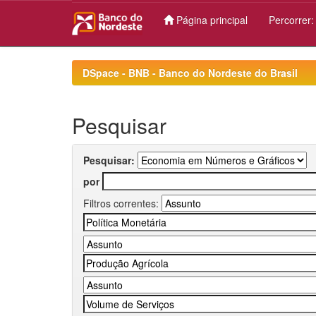
Página principal
Percorrer
Skip
navigation
DSpace - BNB - Banco do Nordeste do Brasil
Pesquisar
Pesquisar:
por
Filtros correntes: