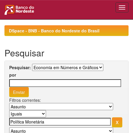
Skip
navigation
DSpace - BNB - Banco do Nordeste do Brasil
Pesquisar
Pesquisar:
por
Filtros correntes: