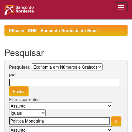
Skip
navigation
DSpace - BNB - Banco do Nordeste do Brasil
Pesquisar
Pesquisar:
por
Filtros correntes: