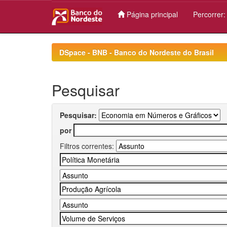
Página principal
Percorrer
Skip
navigation
DSpace - BNB - Banco do Nordeste do Brasil
Pesquisar
Pesquisar:
por
Filtros correntes: