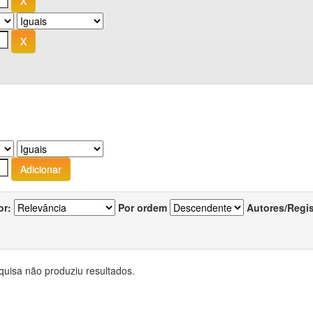
or:
Por ordem
Autores/Regi
quisa não produziu resultados.